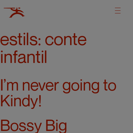
estils:
conte
infantil
I’m never going to
Kindy!
Bossy Big