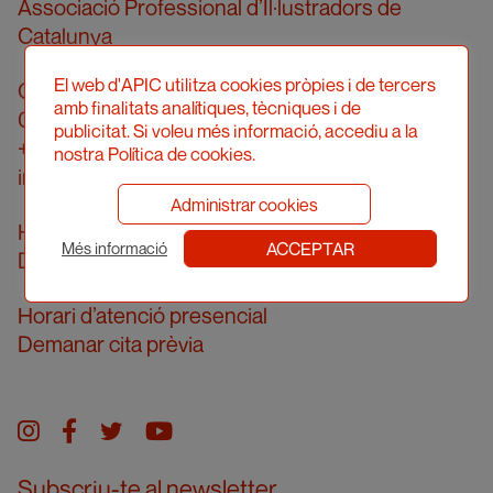
Associació Professional d’Il·lustradors de
Catalunya
El web d'APIC utilitza cookies pròpies i de tercers
Carrer Londres, 96, pral. 2a
amb finalitats analítiques, tècniques i de
08036 Barcelona
publicitat. Si voleu més informació, accediu a la
+34 934 161 474
nostra Política de cookies.
info@apic.cat
Administrar cookies
Horari d’atenció telefònica
ACCEPTAR
Més informació
De dilluns a divendres de 10 a 14h
Horari d’atenció presencial
Demanar cita prèvia
Instagram
facebook
twitter
youtube
Subscriu-te al newsletter