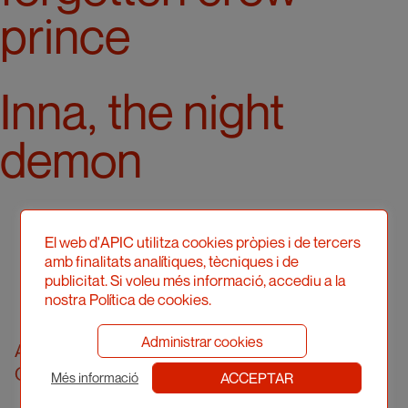
prince
Inna, the night
demon
El web d'APIC utilitza cookies pròpies i de tercers
amb finalitats analítiques, tècniques i de
publicitat. Si voleu més informació, accediu a la
nostra Política de cookies.
Administrar cookies
Associació Professional d’Il·lustradors de
Catalunya
ACCEPTAR
Més informació