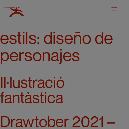
estils:
diseño de
personajes
Il·lustració
fantàstica
Drawtober 2021 –