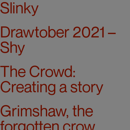
Slinky
Drawtober 2021 –
Shy
The Crowd:
Creating a story
Grimshaw, the
forgotten crow