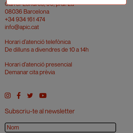
Carrer Londres, 96, pral. 2a
08036 Barcelona
+34 934 161 474
info@apic.cat
Horari d’atenció telefònica
De dilluns a divendres de 10 a 14h
Horari d’atenció presencial
Demanar cita prèvia
Instagram
facebook
twitter
youtube
Subscriu-te al newsletter