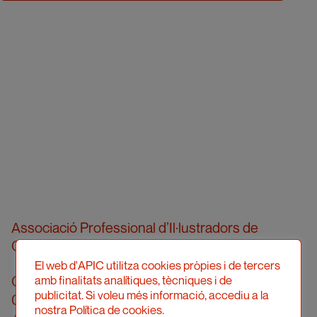
Associació Professional d’Il·lustradors de
Catalunya
El web d'APIC utilitza cookies pròpies i de tercers
Carrer Londres, 96, pral. 2a
amb finalitats analítiques, tècniques i de
publicitat. Si voleu més informació, accediu a la
08036 Barcelona
nostra Política de cookies.