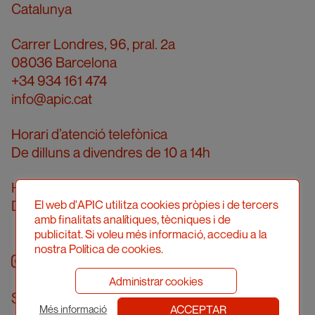
Catalunya
Carrer Londres, 96, pral. 2a
08036 Barcelona
+34 934 161 474
info@apic.cat
Horari d’atenció telefònica
De dilluns a divendres de 10 a 14h
Horari d’atenció presencial
Demanar cita prèvia
El web d'APIC utilitza cookies pròpies i de tercers
amb finalitats analítiques, tècniques i de
publicitat. Si voleu més informació, accediu a la
nostra Política de cookies.
Instagram
facebook
twitter
youtube
Administrar cookies
Subscriu-te al newsletter
ACCEPTAR
Més informació