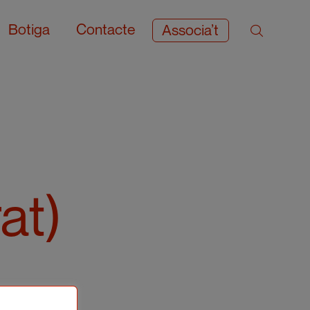
Botiga
Contacte
Associa’t
rat)