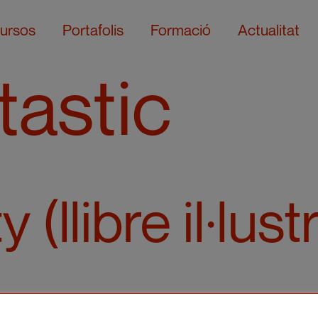
ursos
Portafolis
Formació
Actualitat
tastic
 (llibre il·lust