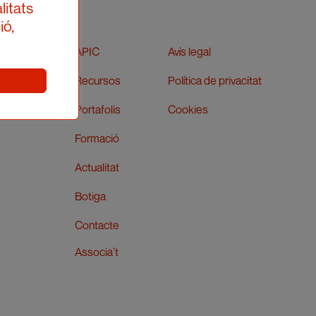
litats
ió,
APIC
Avís legal
Recursos
Política de privacitat
Portafolis
Cookies
Formació
Actualitat
Botiga
Contacte
Associa’t