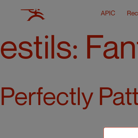
APIC
Rec
estils:
Fan
Perfectly Patty