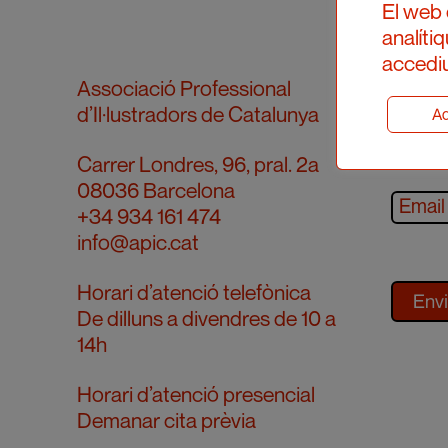
El web 
analíti
accediu
Subscr
Associació Professional
d’Il·lustradors de Catalunya
Ad
Carrer Londres, 96, pral. 2a
08036 Barcelona
+34 934 161 474
info@apic.cat
Horari d’atenció telefònica
De dilluns a divendres de 10 a
14h
Horari d’atenció presencial
Demanar cita prèvia