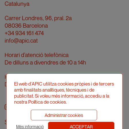
Catalunya
Carrer Londres, 96, pral. 2a
08036 Barcelona
+34 934 161 474
info@apic.cat
Horari d’atenció telefònica
De dilluns a divendres de 10 a 14h
Horari d’atenció presencial
Demanar cita prèvia
El web d'APIC utilitza cookies pròpies i de tercers
amb finalitats analítiques, tècniques i de
publicitat. Si voleu més informació, accediu a la
nostra Política de cookies.
Instagram
facebook
twitter
youtube
Administrar cookies
Subscriu-te al newsletter
ACCEPTAR
Més informació