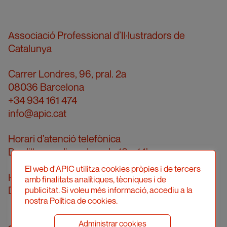
Associació Professional d’Il·lustradors de
Catalunya
Carrer Londres, 96, pral. 2a
08036 Barcelona
+34 934 161 474
info@apic.cat
Horari d’atenció telefònica
De dilluns a divendres de 10 a 14h
El web d'APIC utilitza cookies pròpies i de tercers
Horari d’atenció presencial
amb finalitats analítiques, tècniques i de
Demanar cita prèvia
publicitat. Si voleu més informació, accediu a la
nostra Política de cookies.
Administrar cookies