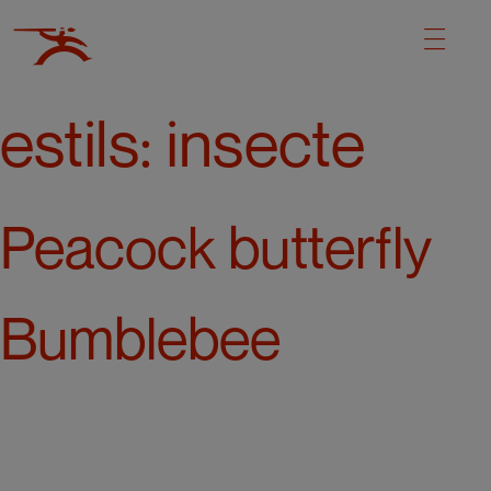
estils:
insecte
Peacock butterfly
Bumblebee