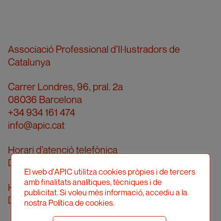
Associació Professional d’Il·lustradors de
Catalunya
Carrer Londres, 96, pral. 2a
08036 Barcelona
+34 934 161 474
info@apic.cat
Horari d’atenció telefònica
De dilluns a divendres de 10 a 14h
El web d'APIC utilitza cookies pròpies i de tercers
amb finalitats analítiques, tècniques i de
Horari d’atenció presencial
publicitat. Si voleu més informació, accediu a la
Demanar cita prèvia
nostra Política de cookies.