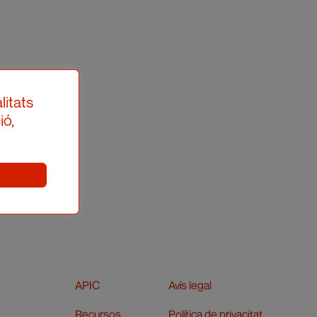
litats
ió,
APIC
Avís legal
Recursos
Política de privacitat