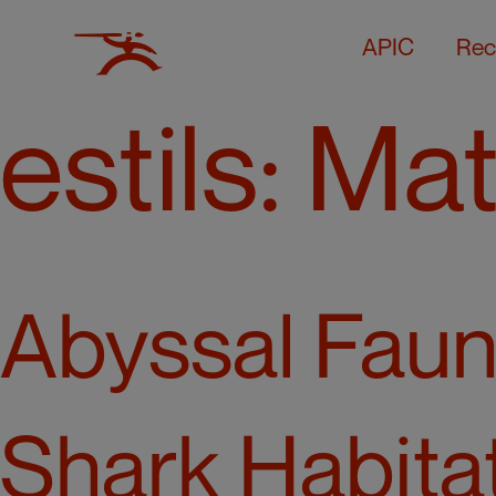
APIC
Rec
estils:
Mat
Abyssal Fau
Shark Habita