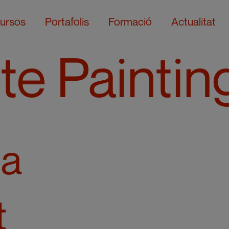
ursos
Portafolis
Formació
Actualitat
te Paintin
na
t