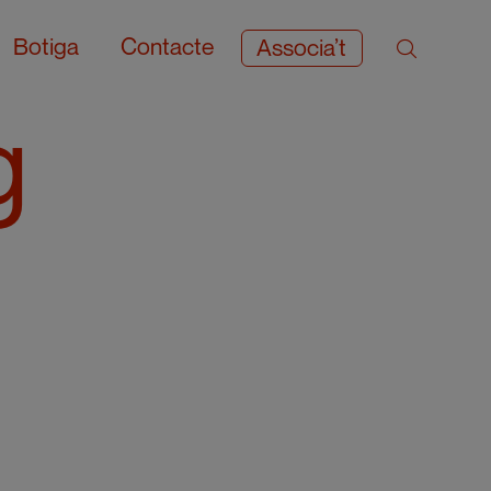
Botiga
Contacte
Associa’t
g