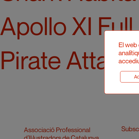
Apollo XI Ful
El web 
Pirate Attack
analíti
accediu
Ad
Subscr
Associació Professional
d’Il·lustradors de Catalunya