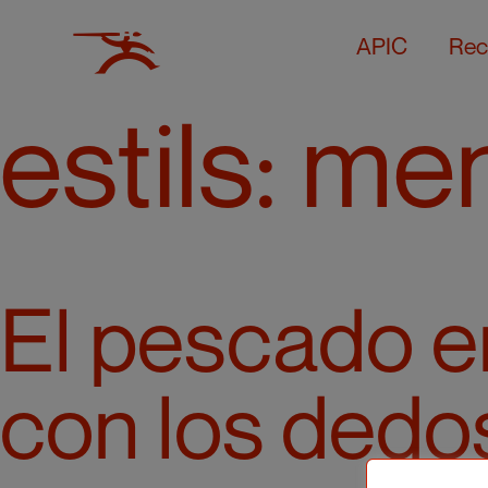
APIC
Rec
estils:
men
El pescado e
con los dedo