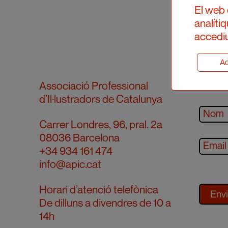
El web 
analíti
accediu
Ad
Subscr
Associació Professional
d’Il·lustradors de Catalunya
Carrer Londres, 96, pral. 2a
08036 Barcelona
+34 934 161 474
info@apic.cat
Horari d’atenció telefònica
De dilluns a divendres de 10 a
14h