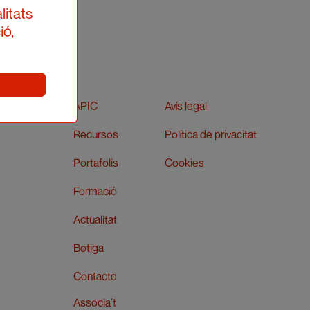
litats
ió,
APIC
Avís legal
Recursos
Política de privacitat
Portafolis
Cookies
Formació
Actualitat
Botiga
Contacte
Associa’t