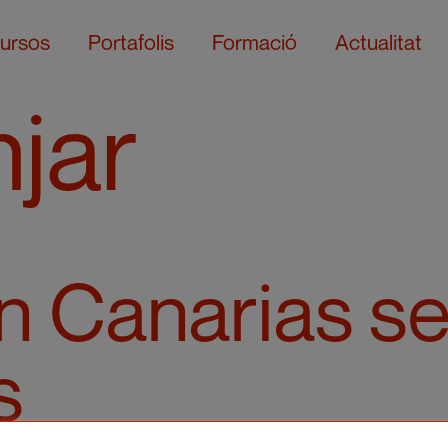
ursos
Portafolis
Formació
Actualitat
jar
n Canarias s
s