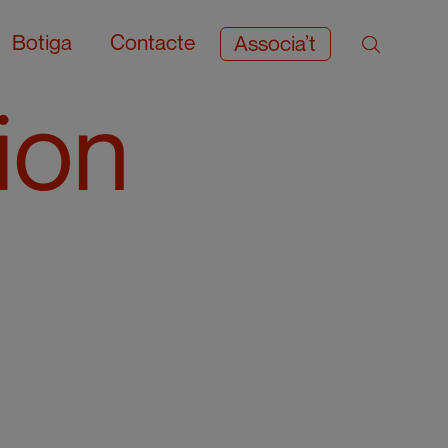
Botiga
Contacte
Associa’t
tion