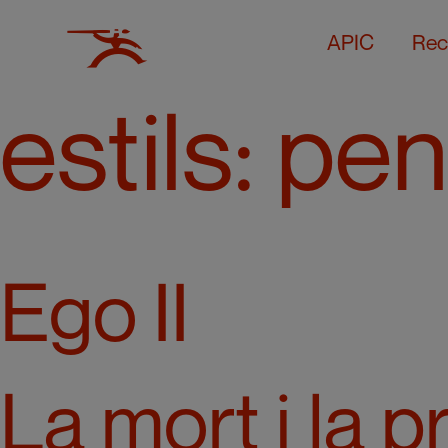
APIC
Rec
estils:
penc
Ego II
La mort i la 