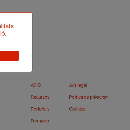
litats
ió,
APIC
Avís legal
Recursos
Política de privacitat
Portafolis
Cookies
Formació