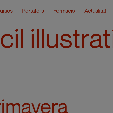
ursos
Portafolis
Formació
Actualitat
il illustra
primavera