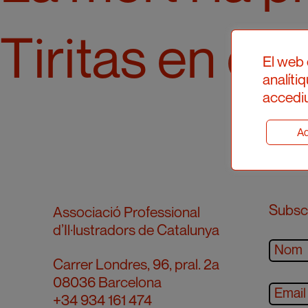
Tiritas en el
El web 
analíti
accediu
Ad
Subscr
Associació Professional
d’Il·lustradors de Catalunya
Carrer Londres, 96, pral. 2a
08036 Barcelona
+34 934 161 474