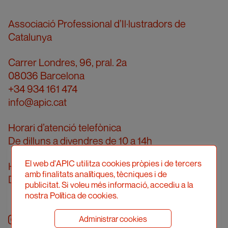
Associació Professional d’Il·lustradors de
Catalunya
Carrer Londres, 96, pral. 2a
08036 Barcelona
+34 934 161 474
info@apic.cat
Horari d’atenció telefònica
De dilluns a divendres de 10 a 14h
El web d'APIC utilitza cookies pròpies i de tercers
Horari d’atenció presencial
amb finalitats analítiques, tècniques i de
Demanar cita prèvia
publicitat. Si voleu més informació, accediu a la
nostra Política de cookies.
Administrar cookies
Instagram
facebook
twitter
youtube