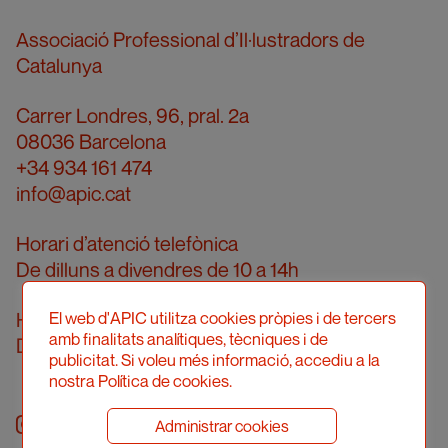
Associació Professional d’Il·lustradors de
Catalunya
Carrer Londres, 96, pral. 2a
08036 Barcelona
+34 934 161 474
info@apic.cat
Horari d’atenció telefònica
De dilluns a divendres de 10 a 14h
Horari d’atenció presencial
El web d'APIC utilitza cookies pròpies i de tercers
amb finalitats analítiques, tècniques i de
Demanar cita prèvia
publicitat. Si voleu més informació, accediu a la
nostra Política de cookies.
Instagram
facebook
twitter
youtube
Administrar cookies