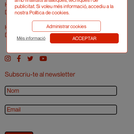
amb finalitats analítiques, tècniques i de
Horari d’atenció telefònica
publicitat. Si voleu més informació, accediu a la
De dilluns a divendres de 10 a 14h
nostra Política de cookies.
Administrar cookies
Horari d’atenció presencial
Demanar cita prèvia
ACCEPTAR
Més informació
Instagram
facebook
twitter
youtube
Subscriu-te al newsletter