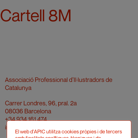
Cartell 8M
Associació Professional d’Il·lustradors de
Catalunya
Carrer Londres, 96, pral. 2a
08036 Barcelona
+34 934 161 474
info@apic.cat
El web d'APIC utilitza cookies pròpies i de tercers