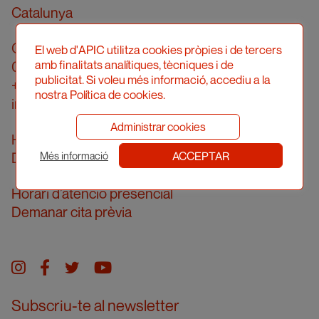
Catalunya
Carrer Londres, 96, pral. 2a
El web d'APIC utilitza cookies pròpies i de tercers
amb finalitats analítiques, tècniques i de
08036 Barcelona
publicitat. Si voleu més informació, accediu a la
+34 934 161 474
nostra Política de cookies.
info@apic.cat
Administrar cookies
Horari d’atenció telefònica
ACCEPTAR
De dilluns a divendres de 10 a 14h
Més informació
Horari d’atenció presencial
Demanar cita prèvia
Instagram
facebook
twitter
youtube
Subscriu-te al newsletter