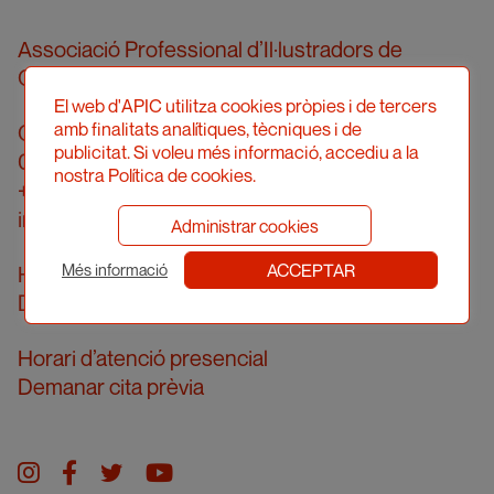
Associació Professional d’Il·lustradors de
Catalunya
El web d'APIC utilitza cookies pròpies i de tercers
amb finalitats analítiques, tècniques i de
Carrer Londres, 96, pral. 2a
publicitat. Si voleu més informació, accediu a la
08036 Barcelona
nostra Política de cookies.
+34 934 161 474
info@apic.cat
Administrar cookies
ACCEPTAR
Horari d’atenció telefònica
Més informació
De dilluns a divendres de 10 a 14h
Horari d’atenció presencial
Demanar cita prèvia
Instagram
facebook
twitter
youtube