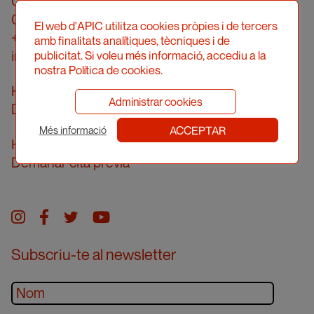
Carrer Londres, 96, pral. 2a
08036 Barcelona
El web d'APIC utilitza cookies pròpies i de tercers
+34 934 161 474
amb finalitats analítiques, tècniques i de
info@apic.cat
publicitat. Si voleu més informació, accediu a la
nostra Política de cookies.
Horari d’atenció telefònica
Administrar cookies
De dilluns a divendres de 10 a 14h
ACCEPTAR
Més informació
Horari d’atenció presencial
Demanar cita prèvia
Instagram
facebook
twitter
youtube
Subscriu-te al newsletter