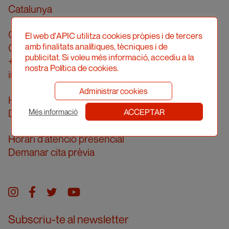
Catalunya
Carrer Londres, 96, pral. 2a
El web d'APIC utilitza cookies pròpies i de tercers
amb finalitats analítiques, tècniques i de
08036 Barcelona
publicitat. Si voleu més informació, accediu a la
+34 934 161 474
nostra Política de cookies.
info@apic.cat
Administrar cookies
Horari d’atenció telefònica
ACCEPTAR
De dilluns a divendres de 10 a 14h
Més informació
Horari d’atenció presencial
Demanar cita prèvia
Instagram
facebook
twitter
youtube
Subscriu-te al newsletter