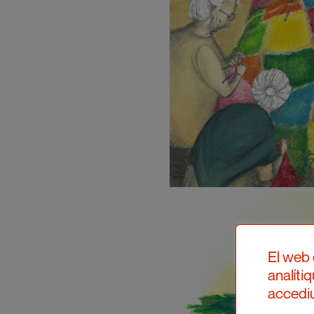
El web 
analíti
accediu