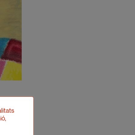
litats
ió,