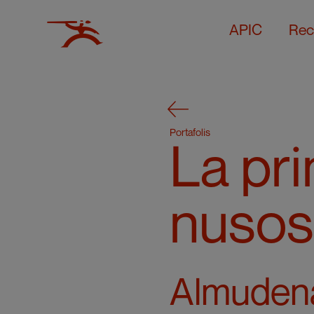
APIC
Rec
Portafolis
La pr
nusos
Almuden