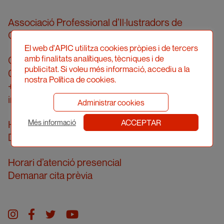
Associació Professional d’Il·lustradors de
Catalunya
El web d'APIC utilitza cookies pròpies i de tercers
amb finalitats analítiques, tècniques i de
Carrer Londres, 96, pral. 2a
publicitat. Si voleu més informació, accediu a la
08036 Barcelona
nostra Política de cookies.
+34 934 161 474
info@apic.cat
Administrar cookies
ACCEPTAR
Horari d’atenció telefònica
Més informació
De dilluns a divendres de 10 a 14h
Horari d’atenció presencial
Demanar cita prèvia
Instagram
facebook
twitter
youtube