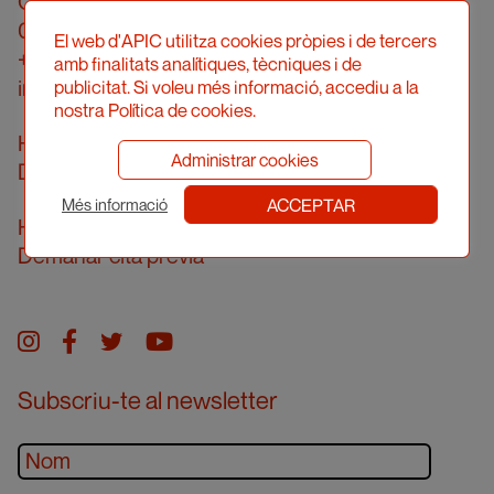
Carrer Londres, 96, pral. 2a
08036 Barcelona
El web d'APIC utilitza cookies pròpies i de tercers
+34 934 161 474
amb finalitats analítiques, tècniques i de
info@apic.cat
publicitat. Si voleu més informació, accediu a la
nostra Política de cookies.
Horari d’atenció telefònica
Administrar cookies
De dilluns a divendres de 10 a 14h
ACCEPTAR
Més informació
Horari d’atenció presencial
Demanar cita prèvia
Instagram
facebook
twitter
youtube
Subscriu-te al newsletter