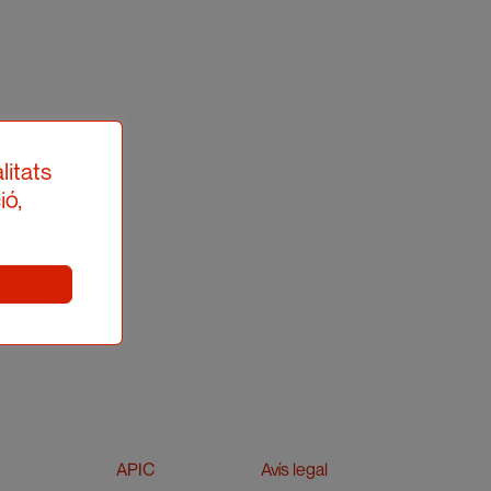
litats
ió,
APIC
Avís legal