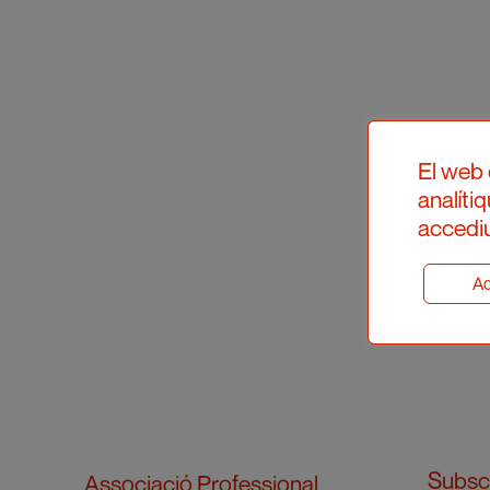
El web 
analíti
accediu
Ad
Subscr
Associació Professional