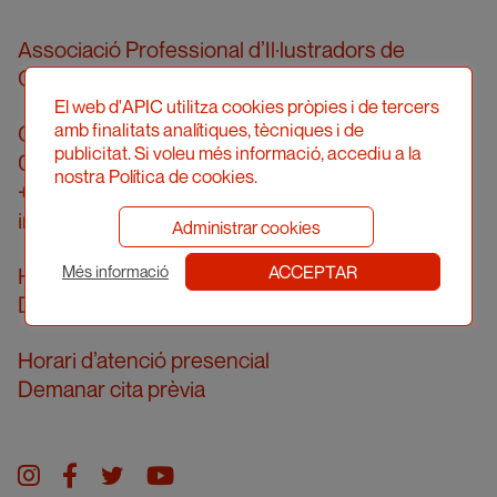
Associació Professional d’Il·lustradors de
Catalunya
El web d'APIC utilitza cookies pròpies i de tercers
amb finalitats analítiques, tècniques i de
Carrer Londres, 96, pral. 2a
publicitat. Si voleu més informació, accediu a la
08036 Barcelona
nostra Política de cookies.
+34 934 161 474
info@apic.cat
Administrar cookies
ACCEPTAR
Horari d’atenció telefònica
Més informació
De dilluns a divendres de 10 a 14h
Horari d’atenció presencial
Demanar cita prèvia
Instagram
facebook
twitter
youtube