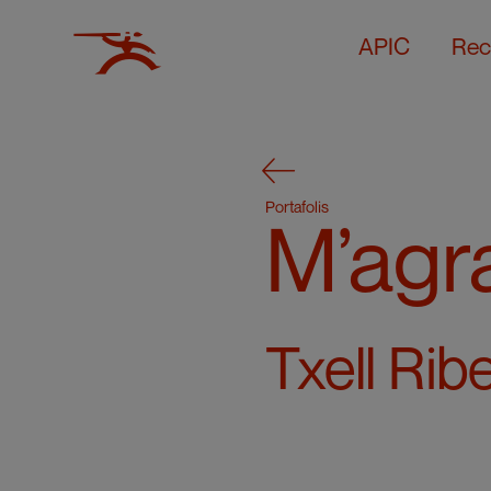
APIC
Rec
Portafolis
M’agr
Txell Rib