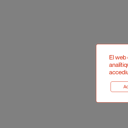
El web 
analíti
accediu
Ad