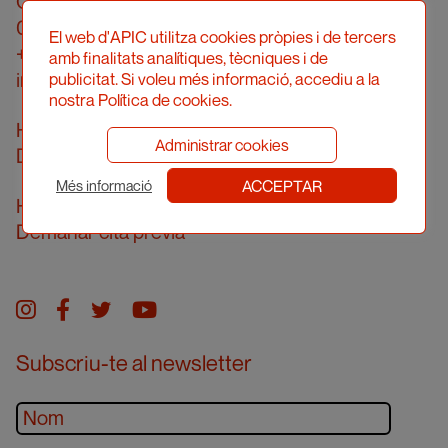
Carrer Londres, 96, pral. 2a
08036 Barcelona
El web d'APIC utilitza cookies pròpies i de tercers
+34 934 161 474
amb finalitats analítiques, tècniques i de
info@apic.cat
publicitat. Si voleu més informació, accediu a la
nostra Política de cookies.
Horari d’atenció telefònica
Administrar cookies
De dilluns a divendres de 10 a 14h
ACCEPTAR
Més informació
Horari d’atenció presencial
Demanar cita prèvia
Instagram
facebook
twitter
youtube
Subscriu-te al newsletter