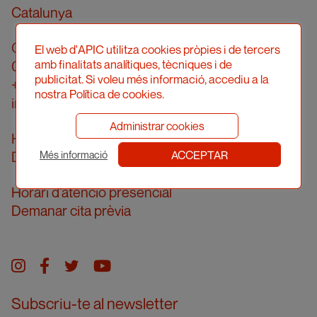
Catalunya
Carrer Londres, 96, pral. 2a
El web d'APIC utilitza cookies pròpies i de tercers
amb finalitats analítiques, tècniques i de
08036 Barcelona
publicitat. Si voleu més informació, accediu a la
+34 934 161 474
nostra Política de cookies.
info@apic.cat
Administrar cookies
Horari d’atenció telefònica
ACCEPTAR
De dilluns a divendres de 10 a 14h
Més informació
Horari d’atenció presencial
Demanar cita prèvia
Instagram
facebook
twitter
youtube
Subscriu-te al newsletter