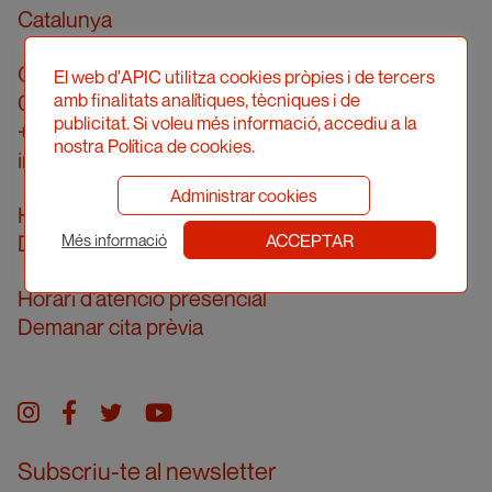
Catalunya
Carrer Londres, 96, pral. 2a
El web d'APIC utilitza cookies pròpies i de tercers
amb finalitats analítiques, tècniques i de
08036 Barcelona
publicitat. Si voleu més informació, accediu a la
+34 934 161 474
nostra Política de cookies.
info@apic.cat
Administrar cookies
Horari d’atenció telefònica
ACCEPTAR
De dilluns a divendres de 10 a 14h
Més informació
Horari d’atenció presencial
Demanar cita prèvia
Instagram
facebook
twitter
youtube
Subscriu-te al newsletter