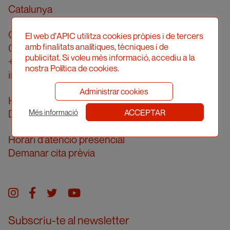
Catalunya
Carrer Londres, 96, pral. 2a
El web d'APIC utilitza cookies pròpies i de tercers
amb finalitats analítiques, tècniques i de
08036 Barcelona
publicitat. Si voleu més informació, accediu a la
+34 934 161 474
nostra Política de cookies.
info@apic.cat
Administrar cookies
Horari d’atenció telefònica
ACCEPTAR
De dilluns a divendres de 10 a 14h
Més informació
Horari d’atenció presencial
Demanar cita prèvia
Instagram
facebook
twitter
youtube
Subscriu-te al newsletter