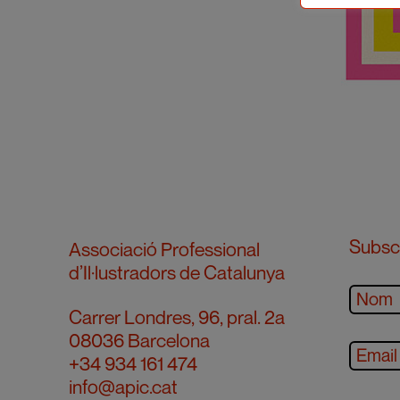
Subscr
Associació Professional
d’Il·lustradors de Catalunya
Carrer Londres, 96, pral. 2a
08036 Barcelona
+34 934 161 474
info@apic.cat