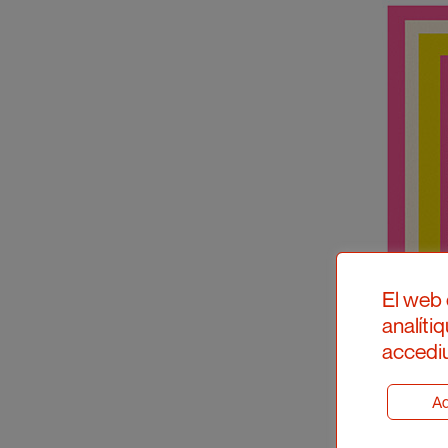
El web 
analíti
accediu
Ad