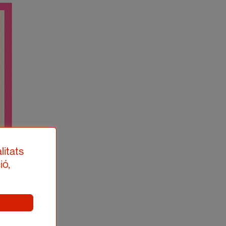
litats
ió,