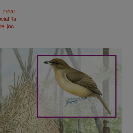
” creat i
cial “la
el joc