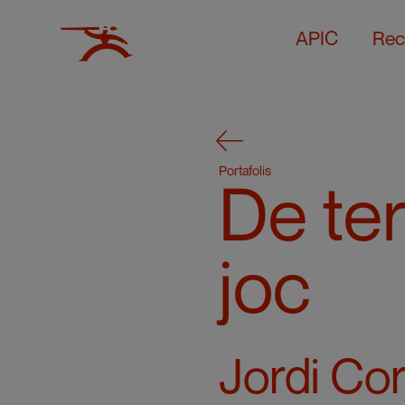
APIC
Rec
Portafolis
De ter
joc
Jordi Co