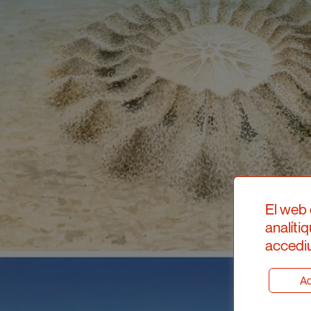
El web 
analíti
accediu
Ad