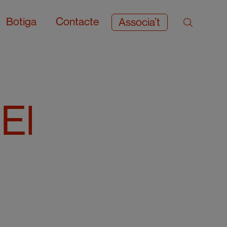
Botiga
Contacte
Associa’t
 El