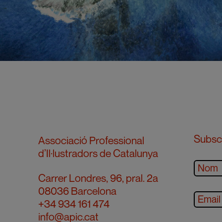
Subscr
Associació Professional
d’Il·lustradors de Catalunya
Carrer Londres, 96, pral. 2a
08036 Barcelona
+34 934 161 474
info@apic.cat