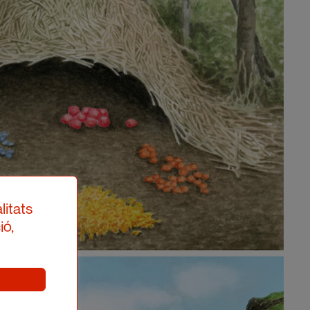
litats
ió,