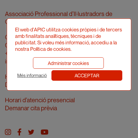
Associació Professional d’Il·lustradors de
Catalunya
El web d'APIC utilitza cookies pròpies i de tercers
amb finalitats analítiques, tècniques i de
Carrer Londres, 96, pral. 2a
publicitat. Si voleu més informació, accediu a la
08036 Barcelona
nostra Política de cookies.
+34 934 161 474
info@apic.cat
Administrar cookies
ACCEPTAR
Horari d’atenció telefònica
Més informació
De dilluns a divendres de 10 a 14h
Horari d’atenció presencial
Demanar cita prèvia
Instagram
facebook
twitter
youtube