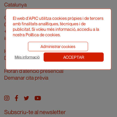
Catalunya
Carrer Londres, 96, pral. 2a
El web d'APIC utilitza cookies pròpies i de tercers
amb finalitats analítiques, tècniques i de
08036 Barcelona
publicitat. Si voleu més informació, accediu a la
+34 934 161 474
nostra Política de cookies.
info@apic.cat
Administrar cookies
Horari d’atenció telefònica
ACCEPTAR
De dilluns a divendres de 10 a 14h
Més informació
Horari d’atenció presencial
Demanar cita prèvia
Instagram
facebook
twitter
youtube
Subscriu-te al newsletter