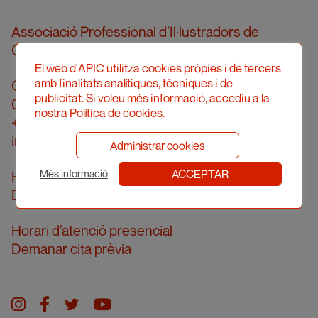
Associació Professional d’Il·lustradors de
Catalunya
El web d'APIC utilitza cookies pròpies i de tercers
amb finalitats analítiques, tècniques i de
Carrer Londres, 96, pral. 2a
publicitat. Si voleu més informació, accediu a la
08036 Barcelona
nostra Política de cookies.
+34 934 161 474
info@apic.cat
Administrar cookies
ACCEPTAR
Horari d’atenció telefònica
Més informació
De dilluns a divendres de 10 a 14h
Horari d’atenció presencial
Demanar cita prèvia
Instagram
facebook
twitter
youtube