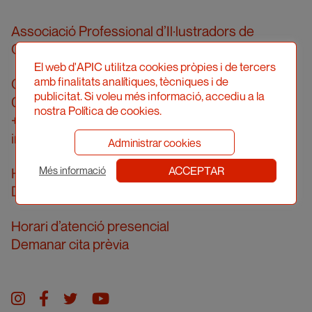
Associació Professional d’Il·lustradors de
Catalunya
El web d'APIC utilitza cookies pròpies i de tercers
amb finalitats analítiques, tècniques i de
Carrer Londres, 96, pral. 2a
publicitat. Si voleu més informació, accediu a la
08036 Barcelona
nostra Política de cookies.
+34 934 161 474
info@apic.cat
Administrar cookies
ACCEPTAR
Horari d’atenció telefònica
Més informació
De dilluns a divendres de 10 a 14h
Horari d’atenció presencial
Demanar cita prèvia
Instagram
facebook
twitter
youtube