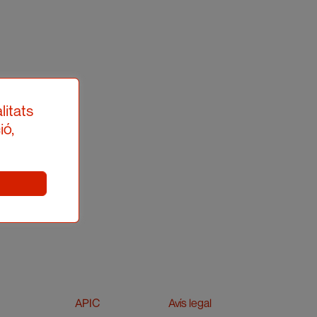
litats
ió,
APIC
Avís legal