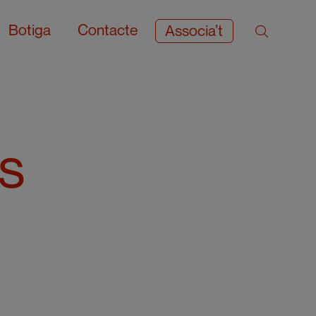
Botiga
Contacte
Associa’t
ts