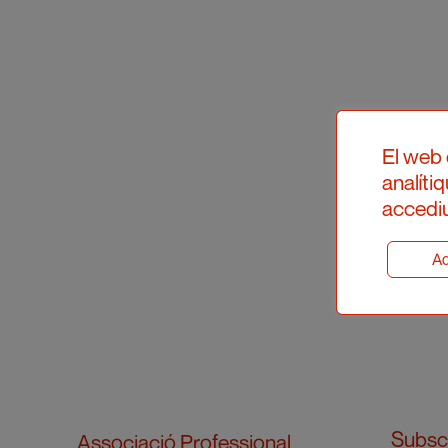
El web 
analíti
accediu
Ad
Subscr
Associació Professional