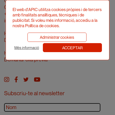
Carrer Londres, 96, pral. 2a
08036 Barcelona
El web d'APIC utilitza cookies pròpies i de tercers
+34 934 161 474
amb finalitats analítiques, tècniques i de
info@apic.cat
publicitat. Si voleu més informació, accediu a la
nostra Política de cookies.
Horari d’atenció telefònica
Administrar cookies
De dilluns a divendres de 10 a 14h
ACCEPTAR
Més informació
Horari d’atenció presencial
Demanar cita prèvia
Instagram
facebook
twitter
youtube
Subscriu-te al newsletter