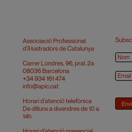
Subscr
Associació Professional
d’Il·lustradors de Catalunya
Carrer Londres, 96, pral. 2a
08036 Barcelona
+34 934 161 474
info@apic.cat
Horari d’atenció telefònica
De dilluns a divendres de 10 a
14h
Horari d’atenció presencial