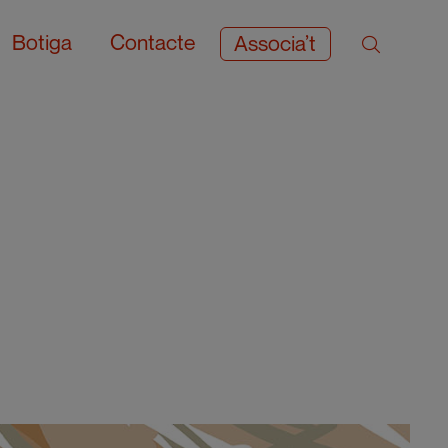
Botiga
Contacte
Associa’t
c