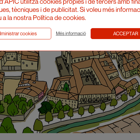
d'APIC utilitza cookies pròpies i de tercers amb fina
ques, tècniques i de publicitat. Si voleu més informac
 a la nostra Política de cookies.
ministrar cookies
ACCEPTAR
Més informació