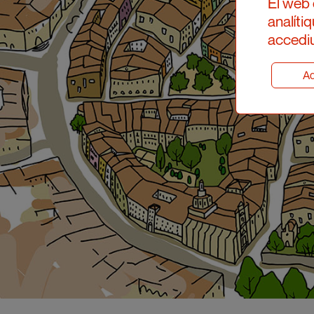
El web 
analíti
accediu
Ad