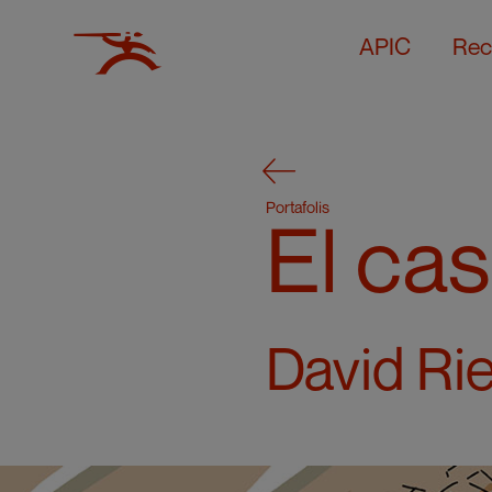
APIC
Rec
Portafolis
El cas
David Ri