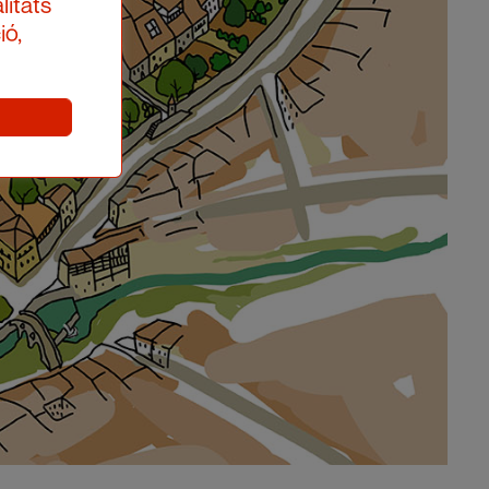
litats
ió,