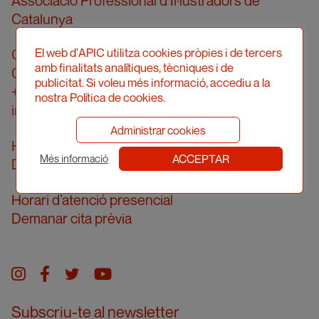
Associació Professional d’Il·lustradors de
Catalunya
Carrer Londres, 96, pral. 2a
El web d'APIC utilitza cookies pròpies i de tercers
amb finalitats analítiques, tècniques i de
08036 Barcelona
publicitat. Si voleu més informació, accediu a la
+34 934 161 474
nostra Política de cookies.
info@apic.cat
Administrar cookies
Horari d’atenció telefònica
ACCEPTAR
Més informació
De dilluns a divendres de 10 a 14h
Horari d’atenció presencial
Demanar cita prèvia
Instagram
facebook
twitter
youtube
Subscriu-te al newsletter