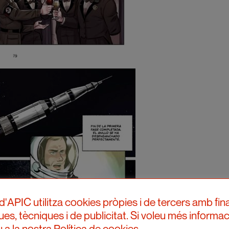
d'APIC utilitza cookies pròpies i de tercers amb fina
ques, tècniques i de publicitat. Si voleu més informac
 a la nostra Política de cookies.