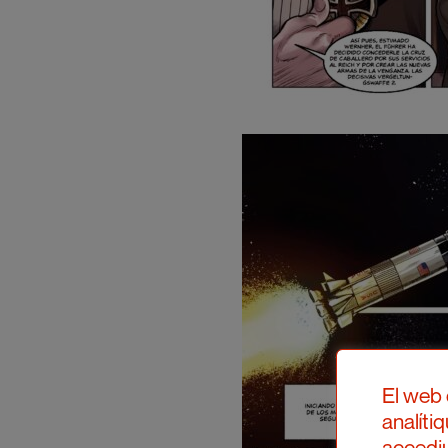
El web 
analíti
accediu