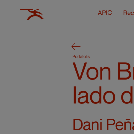
APIC
Rec
Portafolis
Von Br
lado d
Dani Peñ