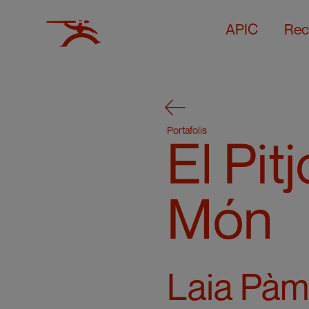
APIC
Rec
Portafolis
El Pit
Món
Laia Pàm