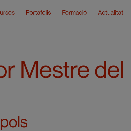
ursos
Portafolis
Formació
Actualitat
jor Mestre del
pols