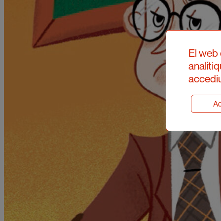
El web 
analíti
accediu
Ad