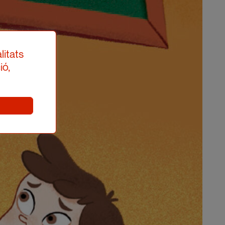
litats
ió,