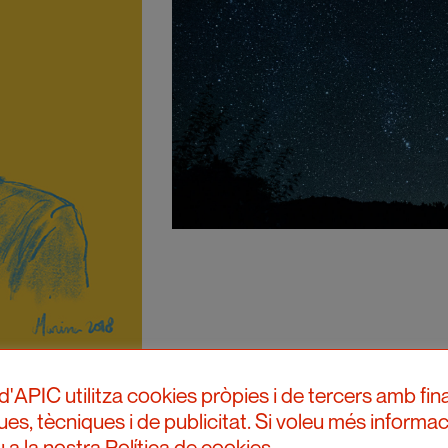
d'APIC utilitza cookies pròpies i de tercers amb fina
ques, tècniques i de publicitat. Si voleu més informac
 a la nostra Política de cookies.