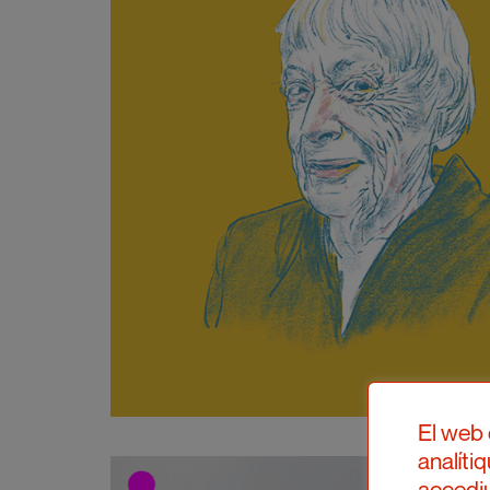
El web 
analíti
accediu