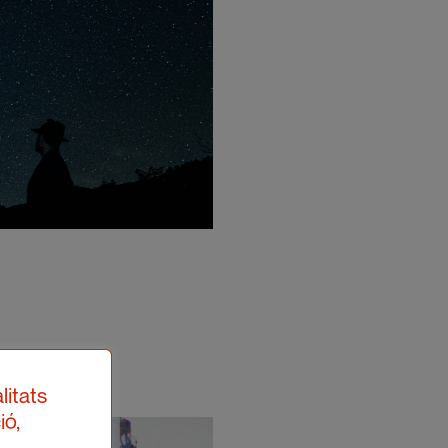
litats
ió,