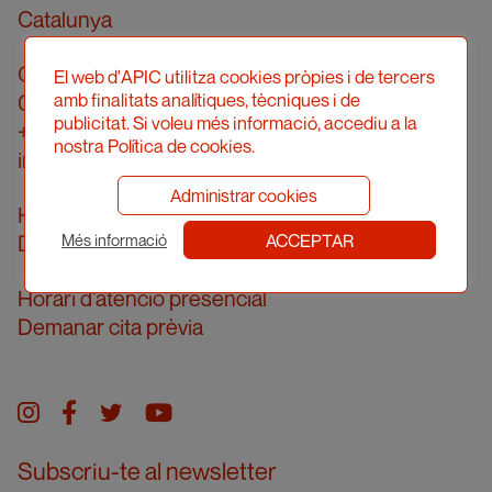
Catalunya
Carrer Londres, 96, pral. 2a
El web d'APIC utilitza cookies pròpies i de tercers
amb finalitats analítiques, tècniques i de
08036 Barcelona
publicitat. Si voleu més informació, accediu a la
+34 934 161 474
nostra Política de cookies.
info@apic.cat
Administrar cookies
Horari d’atenció telefònica
ACCEPTAR
De dilluns a divendres de 10 a 14h
Més informació
Horari d’atenció presencial
Demanar cita prèvia
Instagram
facebook
twitter
youtube
Subscriu-te al newsletter