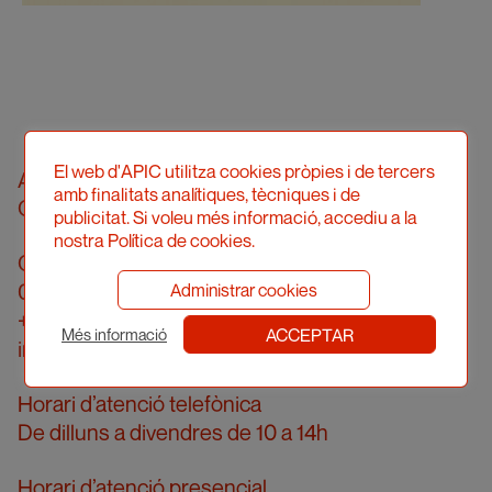
El web d'APIC utilitza cookies pròpies i de tercers
Associació Professional d’Il·lustradors de
amb finalitats analítiques, tècniques i de
Catalunya
publicitat. Si voleu més informació, accediu a la
nostra Política de cookies.
Carrer Londres, 96, pral. 2a
08036 Barcelona
Administrar cookies
+34 934 161 474
ACCEPTAR
Més informació
info@apic.cat
Horari d’atenció telefònica
De dilluns a divendres de 10 a 14h
Horari d’atenció presencial