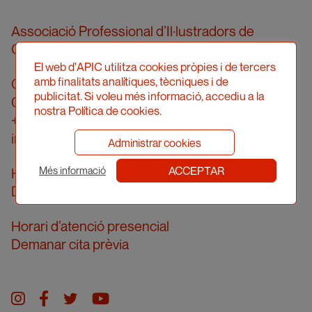
Associació Professional d’Il·lustradors de
Catalunya
El web d'APIC utilitza cookies pròpies i de tercers
amb finalitats analítiques, tècniques i de
Carrer Londres, 96, pral. 2a
publicitat. Si voleu més informació, accediu a la
08036 Barcelona
nostra Política de cookies.
+34 934 161 474
info@apic.cat
Administrar cookies
ACCEPTAR
Horari d’atenció telefònica
Més informació
De dilluns a divendres de 10 a 14h
Horari d’atenció presencial
Demanar cita prèvia
Instagram
facebook
twitter
youtube