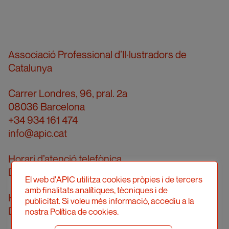
Associació Professional d’Il·lustradors de
Catalunya
Carrer Londres, 96, pral. 2a
08036 Barcelona
+34 934 161 474
info@apic.cat
Horari d’atenció telefònica
De dilluns a divendres de 10 a 14h
El web d'APIC utilitza cookies pròpies i de tercers
amb finalitats analítiques, tècniques i de
Horari d’atenció presencial
publicitat. Si voleu més informació, accediu a la
Demanar cita prèvia
nostra Política de cookies.