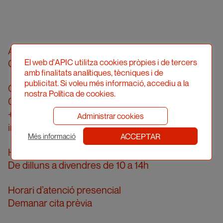
Associació Professional d’Il·lustradors de
El web d'APIC utilitza cookies pròpies i de tercers
Catalunya
amb finalitats analítiques, tècniques i de
publicitat. Si voleu més informació, accediu a la
Carrer Londres, 96, pral. 2a
nostra Política de cookies.
08036 Barcelona
+34 934 161 474
Administrar cookies
info@apic.cat
ACCEPTAR
Més informació
Horari d’atenció telefònica
De dilluns a divendres de 10 a 14h
Horari d’atenció presencial
Demanar cita prèvia