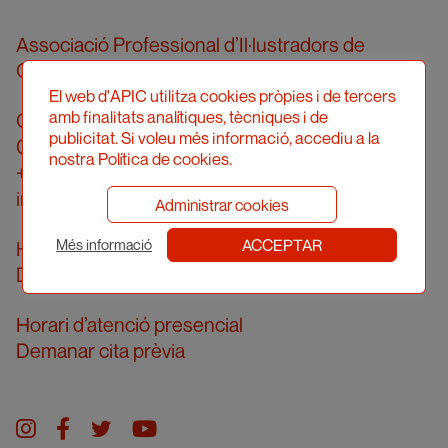
Associació Professional d’Il·lustradors de
Catalunya
El web d'APIC utilitza cookies pròpies i de tercers
amb finalitats analítiques, tècniques i de
Carrer Londres, 96, pral. 2a
publicitat. Si voleu més informació, accediu a la
08036 Barcelona
nostra Política de cookies.
+34 934 161 474
info@apic.cat
Administrar cookies
ACCEPTAR
Horari d’atenció telefònica
Més informació
De dilluns a divendres de 10 a 14h
Horari d’atenció presencial
Demanar cita prèvia
Instagram
facebook
twitter
youtube