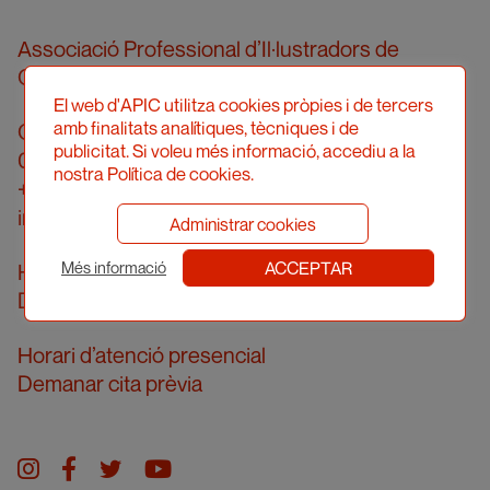
Associació Professional d’Il·lustradors de
Catalunya
El web d'APIC utilitza cookies pròpies i de tercers
amb finalitats analítiques, tècniques i de
Carrer Londres, 96, pral. 2a
publicitat. Si voleu més informació, accediu a la
08036 Barcelona
nostra Política de cookies.
+34 934 161 474
info@apic.cat
Administrar cookies
ACCEPTAR
Horari d’atenció telefònica
Més informació
De dilluns a divendres de 10 a 14h
Horari d’atenció presencial
Demanar cita prèvia
Instagram
facebook
twitter
youtube