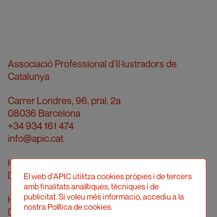
Associació Professional d’Il·lustradors de
Catalunya
Carrer Londres, 96, pral. 2a
08036 Barcelona
+34 934 161 474
info@apic.cat
Horari d’atenció telefònica
De dilluns a divendres de 10 a 14h
El web d'APIC utilitza cookies pròpies i de tercers
amb finalitats analítiques, tècniques i de
publicitat. Si voleu més informació, accediu a la
Horari d’atenció presencial
nostra Política de cookies.
Demanar cita prèvia