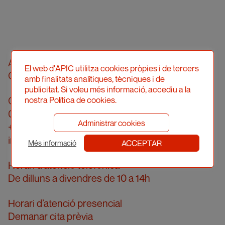
Associació Professional d’Il·lustradors de
El web d'APIC utilitza cookies pròpies i de tercers
Catalunya
amb finalitats analítiques, tècniques i de
publicitat. Si voleu més informació, accediu a la
Carrer Londres, 96, pral. 2a
nostra Política de cookies.
08036 Barcelona
Administrar cookies
+34 934 161 474
info@apic.cat
ACCEPTAR
Més informació
Horari d’atenció telefònica
De dilluns a divendres de 10 a 14h
Horari d’atenció presencial
Demanar cita prèvia